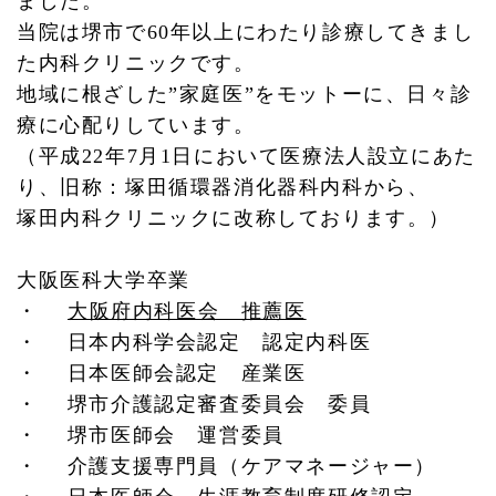
ました。
当院は
堺市で60年以上にわたり診療してきまし
た内科クリニックです。
地域に根ざした”家庭医”をモットーに、日々診
療に心配りしています。
（平成22年7月1日において医療法人設立にあた
り、旧称：塚田循環器消化器科内科から、
塚田内科クリニックに改称しております。）
大阪医
科大学卒業
・
大阪府内科医会 推薦医
・ 日本内科学会認定 認定内科医
・ 日本医師会認定 産業医
・ 堺市介護認定審査委員会 委員
・ 堺市医師会 運営委員
・ 介護支援専門員（ケアマネージャー）